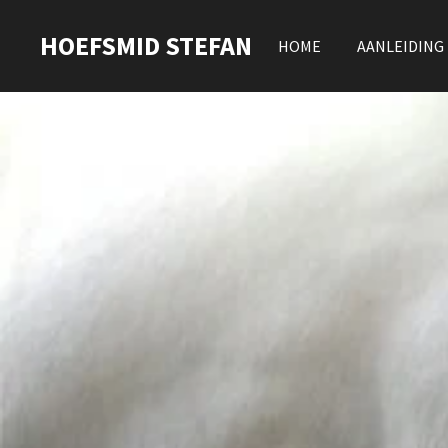
Ga
HOEFSMID STEFAN
direct
HOME
AANLEIDING
naar
de
hoofdinhoud